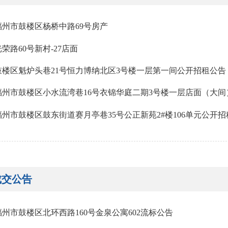
福州市鼓楼区杨桥中路69号房产
光荣路60号新村-27店面
鼓楼区魁炉头巷21号恒力博纳北区3号楼一层第一间公开招租公告
福州市鼓楼区小水流湾巷16号衣锦华庭二期3号楼一层店面（大间
福州市鼓楼区鼓东街道赛月亭巷35号公正新苑2#楼106单元公开
成交公告
福州市鼓楼区北环西路160号金泉公寓602流标公告