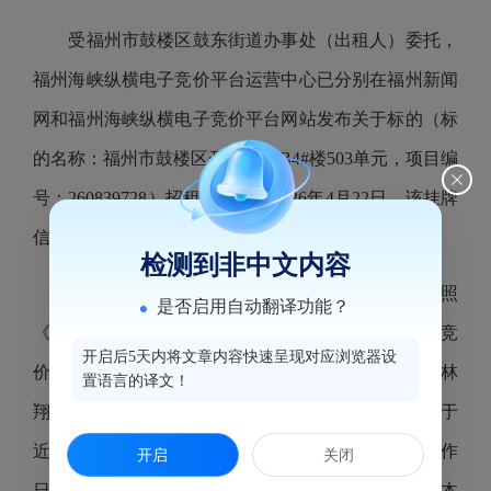
受福州市鼓楼区鼓东街道办事处（出租人）委托，
福州海峡纵横电子竞价平台运营中心已分别在福州新闻
网和福州海峡纵横电子竞价平台网站发布关于标的（标
的名称：福州市鼓楼区开元新村B4#楼503单元，项目编
号：260839728）招租公告。至2026年4月22日，该挂牌
信息公告期已满。
检测到非中文内容
2026年4月23日，福州海峡纵横电子竞价平台按照
是否启用自动翻译功能？
《国有资产公开招租办理规程（试行）》组织电子竞
开启后5天内将文章内容快速呈现对应浏览器设
价。最终该标的以租金1800（元/月）成交，承租人为林
置语言的译文！
翔君，竞价活动已经结束，该项目相关的交割手续将于
近期办理。现将本次竞价结果进行公告，公告5个工作
开启
关闭
日（公告期：2026年4月23日-2026年4月29日），对本