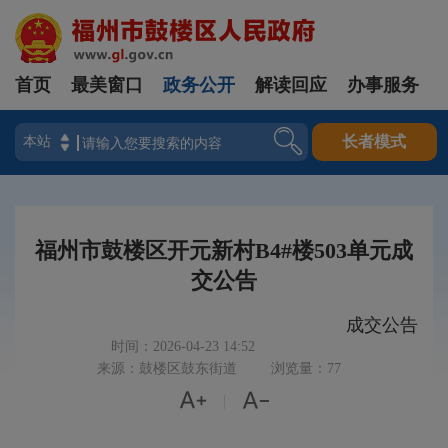
首页
最美窗口
政务公开
解读回应
办事服务
登录
长者模式
福州市鼓楼区开元新村B4#楼503单元成
交公告
成交公告
时间：2026-04-23 14:52
来源：鼓楼区鼓东街道
浏览量：77


|