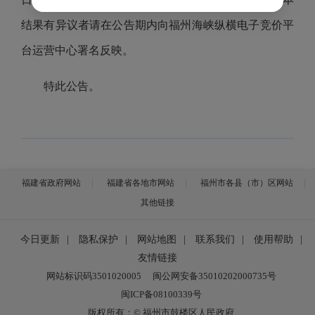
结果有异议者请在公告期内向福州海峡纵横电子竞价平
台运营中心署名反映。
特此公告。
福建省政府网站
福建省各地市网站
福州市各县（市）区网站
其他链接
今日更新
|
隐私保护
|
网站地图
|
联系我们
|
使用帮助
|
友情链接
网站标识码3501020005
闽公网安备35010202000735号
闽ICP备08100339号
版权所有：© 福州市鼓楼区人民政府