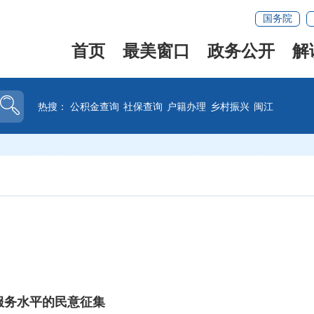
国务院
首页
最美窗口
政务公开
解
热搜：
公积金查询
社保查询
户籍办理
乡村振兴
闽江
服务水平的民意征集