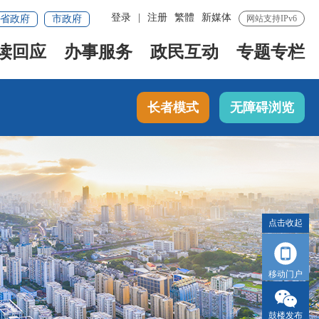
登录
|
注册
繁體
新媒体
省政府
市政府
网站支持IPv6
读回应
办事服务
政民互动
专题专栏
长者模式
无障碍浏览
点击收起
移动门户
鼓楼发布