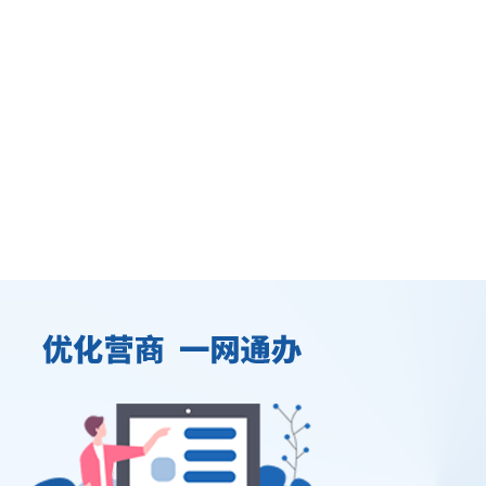
全国第一！鼓楼“红领巾讲解员”张媛熙，好样