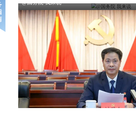
@国务院 我来说
务
指
南
中国共产党福州市鼓楼区第十四次代表大会预