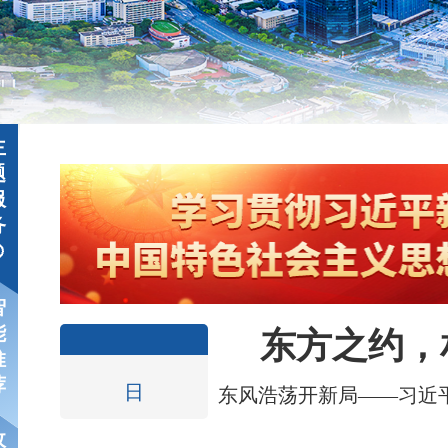
主
题
服
务
智
能
东方之约，
推
荐
日
东风浩荡开新局——习近
政