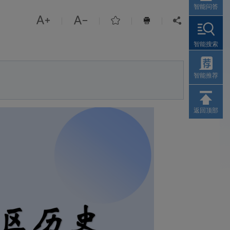
智能问答



|
|
|
|


智能搜索
智能推荐
返回顶部