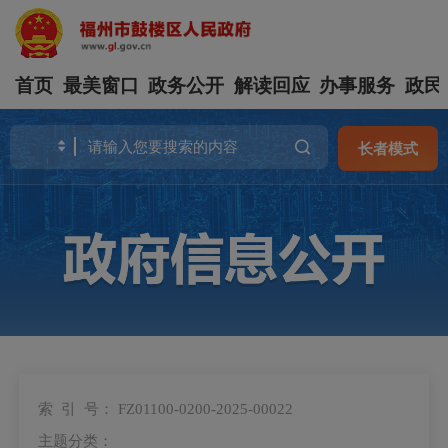
首页
最美窗口
政务公开
解读回应
办事服务
政民
长者模式
索 引 号：
FZ01100-0200-2025-00022
主题分类：