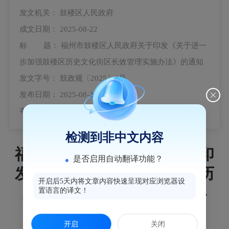
发文机关：
鼓楼区人民政府
成文日期：
2025-08-22
标 题：
福州市鼓楼区人民政府关于印发《关于进一
步加强鼓楼区历史文化街区长效管理实施办法》的通知
发文字号：
鼓政规〔2025〕4号
发布日期：
2025-08-25
有 效 性：
有效
检测到非中文内容
福州市鼓楼区人民政府关于印
是否启用自动翻译功能？
发《关于进一步加强鼓楼区历
开启后5天内将文章内容快速呈现对应浏览器设
史文化街区长效管理实施办
置语言的译文！
法》的通知
开启
关闭