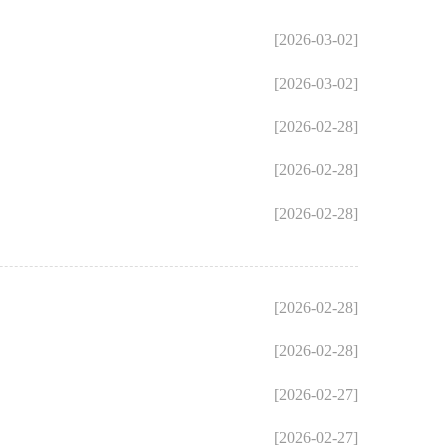
[2026-03-02]
[2026-03-02]
[2026-02-28]
[2026-02-28]
[2026-02-28]
[2026-02-28]
[2026-02-28]
[2026-02-27]
[2026-02-27]