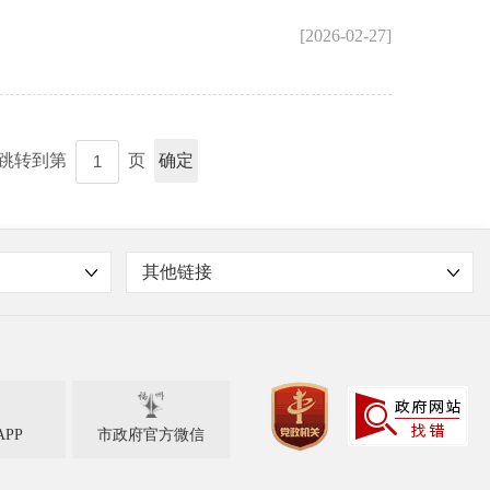
[2026-02-27]
跳转到第
页
确定
其他链接

PP
市政府官方微信