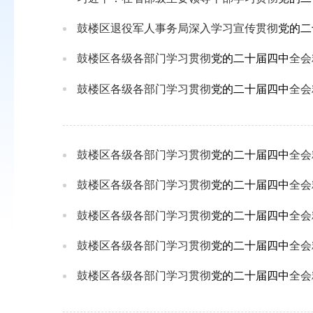
鼓楼区退役军人事务局深入学习宣传贯彻
党的二
鼓楼区各级各部门学习贯彻
党的二十届四中
全会
鼓楼区各级各部门学习贯彻
党的二十届四中
全会
鼓楼区各级各部门学习贯彻
党的二十届四中
全会
鼓楼区各级各部门学习贯彻
党的二十届四中
全会
鼓楼区各级各部门学习贯彻
党的二十届四中
全会
鼓楼区各级各部门学习贯彻
党的二十届四中
全会
鼓楼区各级各部门学习贯彻
党的二十届四中
全会