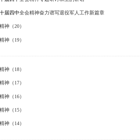
十届四中
全会精神奋力谱写退役军人工作新篇章
精神（20）
精神（19）
精神（18）
精神（17）
精神（16）
精神（15）
精神（14）