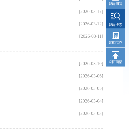
智能问答
[2026-03-17]
[2026-03-12]
智能搜索
[2026-03-11]
智能推荐
返回顶部
[2026-03-10]
[2026-03-06]
[2026-03-05]
[2026-03-04]
[2026-03-03]