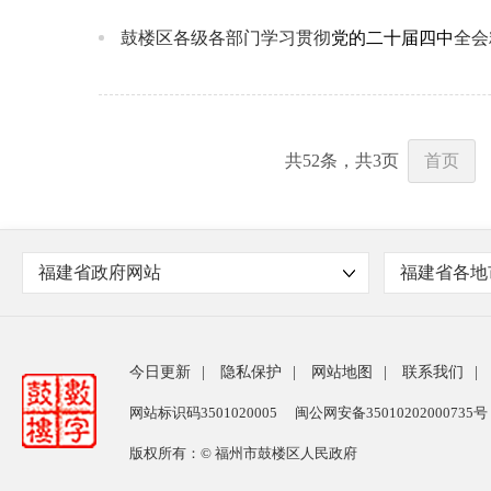
鼓楼区各级各部门学习贯彻
党的二十届四中
全会
共
52
条，共
3
页
首页
福建省政府网站
福建省各地
今日更新
|
隐私保护
|
网站地图
|
联系我们
|
网站标识码3501020005
闽公网安备35010202000735号
版权所有：© 福州市鼓楼区人民政府