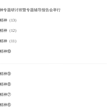
神专题研讨班暨专题辅导报告会举行
精神（13）
精神（12）
精神（11）
精神⑩
精神⑨
精神⑧
精神⑦
精神⑥