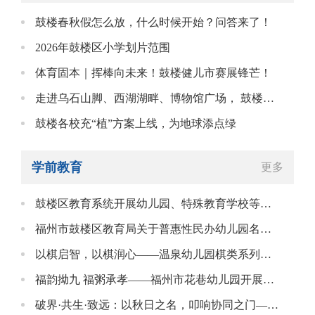
鼓楼春秋假怎么放，什么时候开始？问答来了！
2026年鼓楼区小学划片范围
体育固本｜挥棒向未来！鼓楼健儿市赛展锋芒！
走进乌石山脚、西湖湖畔、博物馆广场， 鼓楼萌娃小脚踏春风！
鼓楼各校充“植”方案上线，为地球添点绿
学前教育
更多
鼓楼区教育系统开展幼儿园、特殊教育学校等重点场所安全风险隐患排查整治工作
福州市鼓楼区教育局关于普惠性民办幼儿园名单的公示
以棋启智，以棋润心——温泉幼儿园棋类系列活动暖心开展
福韵拗九 福粥承孝——福州市花巷幼儿园开展拗九节主题活动
破界·共生·致远：以秋日之名，叩响协同之门——2025年花巷片区期初工作会议