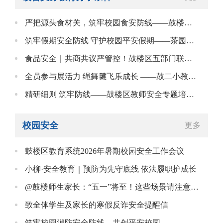
严把源头食材关，筑牢校园食安防线——鼓楼区教育局开展食堂大宗食材入围企业专项调研
筑牢假期安全防线 守护校园平安假期——茶园山教育集团展期末放假前安全大检查
食品安全｜共商共议严管控！鼓楼区五部门联合召开校园食材采购专题会商会！
全员参与展活力 绳舞毽飞乐成长 ——鼓二小教育集团军门校区跳绳踢毽子接力赛
精研细则 筑牢防线——鼓楼区教师安全专题培训进行时 （旗汛口幼儿教育集团专场）
校园安全
更多
鼓楼区教育系统2026年暑期校园安全工作会议
小柳·安全教育｜预防为先守底线 依法履职护成长
@鼓楼师生家长：“五一”将至！这些场景请注意安全防护！
致全体学生及家长的寒假反诈安全提醒信
筑牢校园消防安全防线，共创平安校园