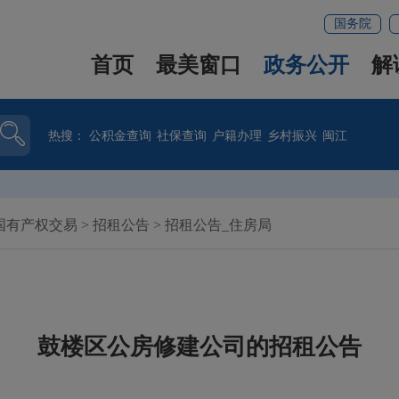
国务院
首页
最美窗口
政务公开
解
热搜：
公积金查询
社保查询
户籍办理
乡村振兴
闽江
国有产权交易
>
招租公告
>
招租公告_住房局
鼓楼区公房修建公司的招租公告