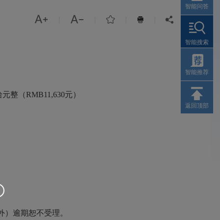
智能问答



|
|
|
|


智能搜索
智能推荐
（RMB11,630元）
返回顶部
日除外）逾期恕不受理。