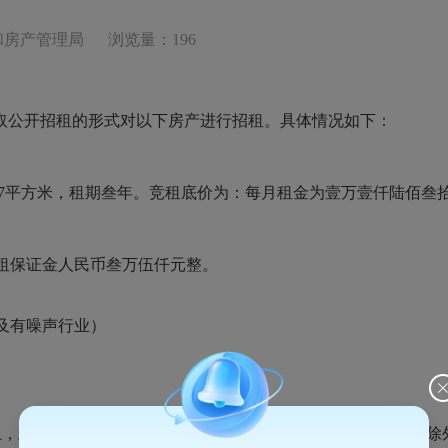
和房产管理局
浏览量：196
取公开招租的形式对以下房产进行招租。具体情况如下：
7平方米，租期叁年。竞租底价为：每月租金为壹万壹仟陆佰叁拾元整
租保证金人民币叁万伍仟元整。
业（禁止餐饮及有噪声行业）
止，上午8:30—11:00，下午3:00—5:00（周末、国家法定节假