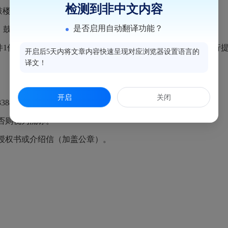
检测到非中文内容
（鼓楼区公房修建公司）。
是否启用自动翻译功能？
点：鼓楼区开元新村B10座201单元（鼓楼区公房修建公司）。
1份，单位报名者请法人本人携带身份证原件及复印件；另行
开启后5天内将文章内容快速呈现对应浏览器设置语言的
译文！
开启
关闭
848
否则视为流标。
授权书或介绍信（加盖公章）。