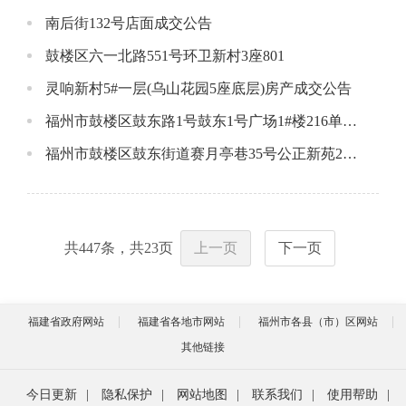
南后街132号店面成交公告
鼓楼区六一北路551号环卫新村3座801
灵响新村5#一层(乌山花园5座底层)房产成交公告
福州市鼓楼区鼓东路1号鼓东1号广场1#楼216单元成交公告
福州市鼓楼区鼓东街道赛月亭巷35号公正新苑2#楼205单元成交公告
共
447
条，共
23
页
上一页
下一页
福建省政府网站
福建省各地市网站
福州市各县（市）区网站
其他链接
今日更新
|
隐私保护
|
网站地图
|
联系我们
|
使用帮助
|