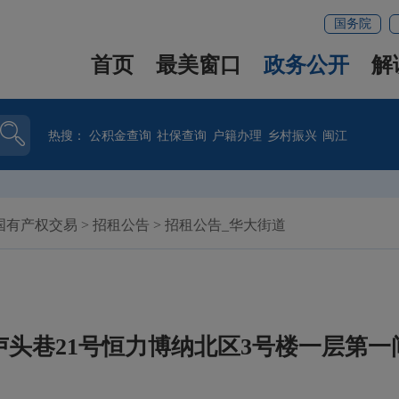
国务院
首页
最美窗口
政务公开
解
热搜：
公积金查询
社保查询
户籍办理
乡村振兴
闽江
国有产权交易
>
招租公告
>
招租公告_华大街道
卢头巷21号恒力博纳北区3号楼一层第一