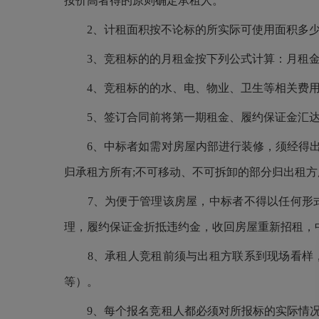
按价高者得的原则确定承租人。
2、计租面积按不论标的所实际可使用面积多
3、竞租标的的月租金按下列公式计算：月租
4、竞租标的的水、电、物业、卫生等相关费
5、签订合同前将第一期租金、履约保证金汇
6、中标者如需对房屋内部进行装修，须经得
归承租方所有;不可移动、不可拆卸的部分归出租方
7、为便于管理该房屋，中标者不得以任何形
理，履约保证金折抵违约金，收回房屋重新招租，
8、承租人竞租前须与出租方联系到现场看样
等）。
9、每个报名竞租人都必须对所报标的实际情