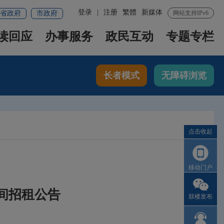
登录
|
注册
繁體
新媒体
省政府
市政府
网站支持IPv6
读回应
办事服务
政民互动
专题专栏
长者模式
无障碍浏览
点击收起
移动门户
间招租公告
鼓楼发布