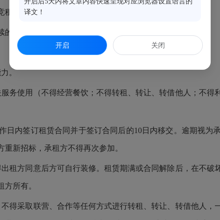
开启后5天内将文章内容快速呈现对应浏览器设置语言的
竞租人自行承担，与出租方和本平台无关。
译文！
存续的企业法人或具有完全民事行为能力的自然人。
开启
关闭
能力。
关服务使用（不得经营餐饮；不得转租、转让、转借他人；不得
工作日内签订租赁合同并于签订合同后的10日内移交。逾期视为
方重新招标，承租方不得再次参加。
得出租方同意后方可自行装修。租赁期满或合同解除后，在不破
租方所有。
；不得采取联营、合作等任何方式进行转租、转让、转借他人，