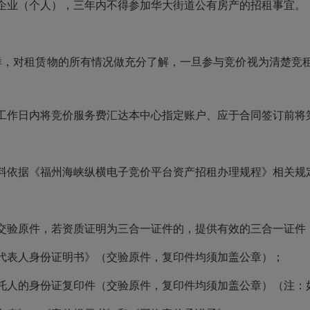
企业（个人），三年内不得参加华大街道公有房产的招租事宜。
样，对租赁物的所有情况做充分了解，一旦参与竞价视为清楚竞
个工作日内将竞价服务费汇达本中心指定账户、应于合同签订前将
材料依据《福州海峡纵横电子竞价平台资产招租办理规程》相关规
交验原件，若资质证明为三合一证件的，提供有效的三合一证件
代表人身份证明书》（交验原件，复印件均须加盖公章）；
托人的身份证复印件（交验原件，复印件均须加盖公章）（注：