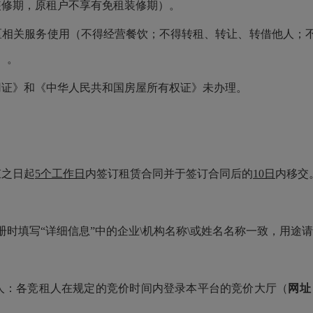
租装修期，原租户不享有免租装修期）。
区相关服务使用（不得经营餐饮；不得转租、转让、转借他人；
）。
用证》和《中华人民共和国房屋所有权证》未办理。
束之日起
5个工作日
内签订租赁合同并于签订合同后的
10日
内移交
册时填写
“详细信息”中的企业\机构名称\或姓名名称一致，用途
人：各竞租人在规定的竞价时间内登录本平台的竞价大厅（
网址