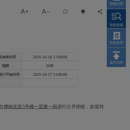
智能问答



|
|
|
|


智能搜索
智能推荐
返回顶部
恒力博纳北区3号楼一层第一间
进行公开招租，欢迎符