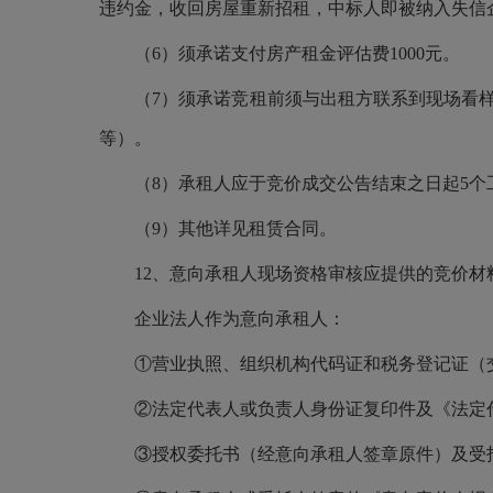
违约金，收回房屋重新招租，中标人即被纳入失信
（
6）须承诺支付房产租金评估费1000元。
（
7）须承诺竞租前须与出租方联系到现场看
等）。
（
8）承租人应于竞价成交公告结束之日起5
（
9）其他详见租赁合同。
12、意向承租人现场资格审核应提供的竞价
企业法人作为意向承租人：
①营业执照、组织机构代码证和税务登记证（
②法定代表人或负责人身份证复印件及《法定
③授权委托书（经意向承租人签章原件）及受