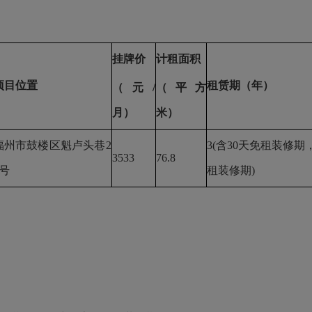
挂牌价
计租面积
项目位置
租赁期（年）
（元
/
（平方
月）
米）
福州市鼓楼区魁卢头巷
2
3(含30天免租装修
3533
76.8
1号
租装修期)
。