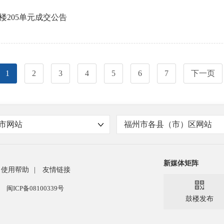
楼205单元成交公告
1
2
3
4
5
6
7
下一页
市网站
福州市各县（市）区网站
新媒体矩阵
使用帮助
|
友情链接

闽ICP备08100339号
鼓楼发布