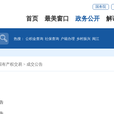
国务院
首页
最美窗口
政务公开
解
热搜：
公积金查询
社保查询
户籍办理
乡村振兴
闽江
国有产权交易
>
成交公告
告
告