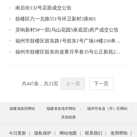
南后街132号店面成交公告
鼓楼区六一北路551号环卫新村3座801
灵响新村5#一层(乌山花园5座底层)房产成交公告
福州市鼓楼区鼓东路1号鼓东1号广场1#楼216单元成交公告
福州市鼓楼区鼓东街道赛月亭巷35号公正新苑2#楼205单元成交公告
共
447
条，共
23
页
上一页
下一页
福建省政府网站
福建省各地市网站
福州市各县（市）区网站
其他链接
今日更新
|
隐私保护
|
网站地图
|
联系我们
|
使用帮助
|