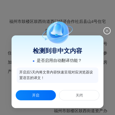
福州市鼓楼区鼓西街道西门经济合作社后县山4号住宅
四
次
流标公告
福
州市鼓楼区鼓西街道西门经济合作社后县山4号
检测到非中文内容
住宅招租报名的时间已于2019年
8
月
2
日截止，因无人参
是否启用自动翻译功能？
加海峡纵横电子竞价投标报名，不符合《鼓楼区公有房
产租赁管理实施细则》规定，此次项目招租流标。
开启后5天内将文章内容快速呈现对应浏览器设
置语言的译文！
特此公告！
开启
关闭
福州市鼓楼区鼓西街道资产办