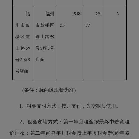
福
福州
1518
29.
3
州市鼓
市鼓楼区
2.7
77
楼区道
道山路
59
山路
号
座
号
59
3
5
号
座
店面
3
5
号店面
（备注：标的以现状为准）
1、租金支付方式：按月支付，先交租后使用。
2、租金递增方式：第一年月租金按最终中选竞租
价计收；第二年起每年月租金按上年度租金5%逐年累