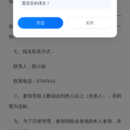
温泉公园管理处办公室
置语言的译文！
4、报名时请携带报名者本人身份证原件及复印件一
开启
关闭
份，并提供加盖公章的法人营业执照（正本）复印件一
份。
七、报名联系方式：
联系人：陈小姐
联系电话：87845814
八、参加竞租人数须达到叁人以上（含叁人），否则
视为流标。
九、为了方便管理，参加招租会者须由本人参加，并