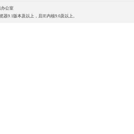
组办公室
浏览器9.1版本及以上，且IE内核9.0及以上。