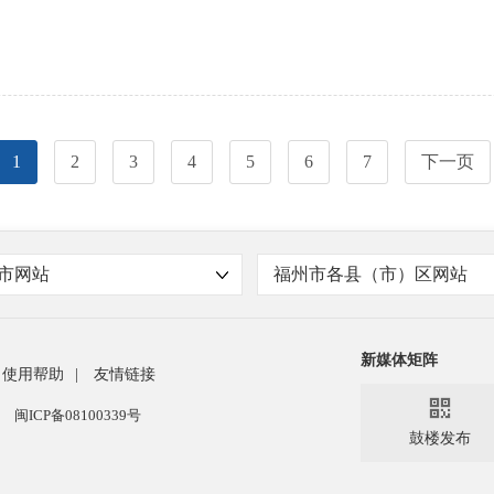
1
2
3
4
5
6
7
下一页
市网站
福州市各县（市）区网站
新媒体矩阵
使用帮助
|
友情链接

闽ICP备08100339号
鼓楼发布