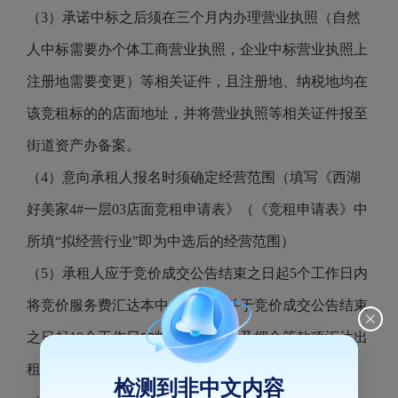
（3）承诺中标之后须在三个月内办理营业执照（自然
人中标需要办个体工商营业执照，企业中标营业执照上
注册地需要变更）等相关证件，且注册地、纳税地均在
该竞租标的的店面地址，并将营业执照等相关证件报至
街道资产办备案。
（4）意向承租人报名时须确定经营范围（填写《西湖
好美家4#一层03店面竞租申请表》（《竞租申请表》中
所填“拟经营行业”即为中选后的经营范围）
（5）承租人应于竞价成交公告结束之日起5个工作日内
将竞价服务费汇达本中心账户、并于竞价成交公告结束
之日起10个工作日内将第一期租金及押金等款项汇达出
租方指定账户。
检测到非中文内容