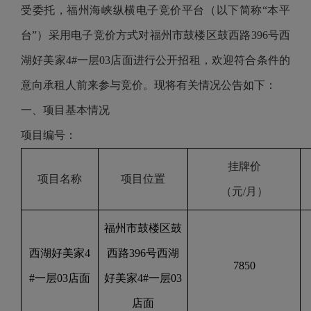
受委托，福州海峡纵横电子竞价平台（以下简称“本平
台”）采用电子竞价方式对福州市鼓楼区鼓西路396号西
湖好美家4#一层03店面进行公开招租，欢迎符合条件的
意向承租人前来参与竞价。现将有关情况公告如下：
一、项目基本情况
项目编号：
挂牌价
项目名称
项目位置
（元
/
月）
福州市鼓楼区鼓
西湖好美家
4
西路
396
号西湖
7850
#
一层
03
店面
好美家
4#
一层
03
店面