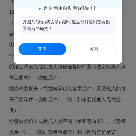
（6）其他详见租赁合同。
是否启用自动翻译功能？
12、意向承租人现场资格审核应提供的竞价材料依据
开启后5天内将文章内容快速呈现对应浏览器设
《福州海峡纵横电子竞价平台资产招租办理规程》：
置语言的译文！
企业作为意向承租人：
①营业执照、组织机构代码证和税务登记证（交验原
开启
关闭
件，复印件均须加盖公章）；
②法定代表人或负责人身份证复印件及《法定代表人身
份证明书》（交验原件）；
③授权委托书（经意向承租人签章原件）及受托人的身
份证复印件（交验原件）（注：如未委托他人无需提
供）；
④意向承租人或受托人签章的《承租意向书》、《竞租
提示书》、《意向竞租申请表》和《网络竞价承诺