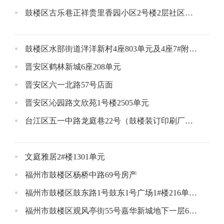
鼓楼区古乐巷正祥贵里香园小区2号楼2层社区配套用房
鼓楼区水部街道泮洋新村4座803单元及4座7#附属间
晋安区鹤林新城6座208单元
晋安区六一北路57号店面
晋安区沁园路文欣苑1号楼2505单元
台江区五一中路龙庭巷22号（鼓楼装订印刷厂）1-3层店面
文庭雅居2#楼1301单元
福州市鼓楼区杨桥中路69号房产
福州市鼓楼区鼓东路1号鼓东1号广场1#楼216单元公开招租公告
福州市鼓楼区观风亭街55号嘉华新城地下一层69号车位公开招租公告