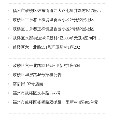
福州市鼓楼区鼓东街道井大路七星井新村B17座一层店面公开招租公告
鼓楼区古乐巷正祥贵里香园小区2号楼2层社区配套用房A（东侧）
鼓楼区古乐巷正祥贵里香园小区2号楼2层社区配套用房B(西侧）
鼓楼区水部街道泮洋新村4座803单元及4座7#附属间
鼓楼区六一北路551号环卫新村1座202
鼓楼区六一北路551号环卫新村1座504
鼓楼区华屏路46号招租公告
南后街132号店面
福州市鼓楼区文林路32-5号
福州市鼓楼区杨桥路双抛桥一里新村4座405单元