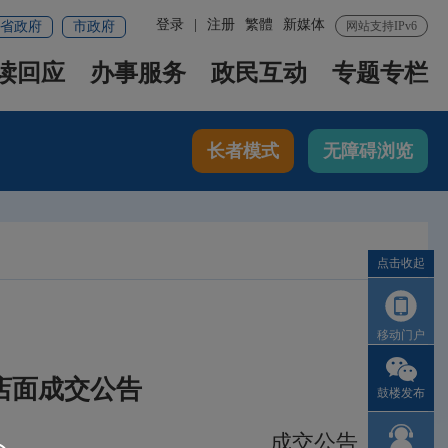
登录
|
注册
繁體
新媒体
省政府
市政府
网站支持IPv6
读回应
办事服务
政民互动
专题专栏
长者模式
无障碍浏览
点击收起
移动门户
3店面成交公告
鼓楼发布
成交公告