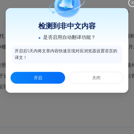

检测到非中文内容
，福州海峡纵横电子竞价平台运营中心已分别在福州新闻网和
是否启用自动翻译功能？
层13店面，项目编号：250134183）招租公告。至2025年
开启后5天内将文章内容快速呈现对应浏览器设置语言的
译文！
按照《国有资产公开招租办理规程（试行）》组织电子竞价。最终该
期办理。现将本次竞价结果进行公告，公告5个工作日（公告期：20
开启
关闭
运营中心署名反映。