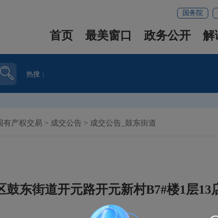
国务院
首页
最美窗口
政务公开
解
热搜：
国有产权交易
>
成交公告
>
成交公告_鼓东街道
鼓东街道开元路开元新村B7#楼1层1