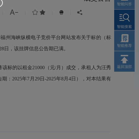
智能问答



|
|
|
|


智能搜索
福州海峡纵横电子竞价平台网站发布关于标的（标
智能推荐
7月28日，该挂牌信息公告期已满。
返回顶部
标的以租金21000（元/月）成交，承租人为汪秀
25年7月29日-2025年8月4日），对本结果有