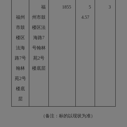
福
1855
5
3
福州
州市鼓
4.57
市鼓
楼区法
楼区
海路
7
法海
号翰林
路
7号
苑2号
翰林
楼底层
苑2号
楼底
层
（备注：标的以现状为准）