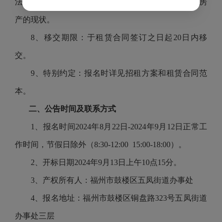
法经营。
竞租人保证竞租前已充分了解、知晓并接受房
产的现状。
8、移交期限：于租赁合同签订之日起20日内移
交。
9
、
特别约定：报名时详见招租方案和租赁合同范
本。
二、公告时间及联系方式
1、报名时间202
4
年
8
月
22
日
-202
4
年
9
月
12
日正常工
作时间，节假日除外（
8
:
3
0-1
2
:
0
0
15
:
00
-1
8
:
0
0）。
2、开标日期202
4
年
9
月
13
日上午
10
点
15分。
3、产权所有人：
福州市鼓楼区五凤街道办事处
4、报名地址：福州市
鼓楼区铜盘路
323号五凤街道
办事处三层