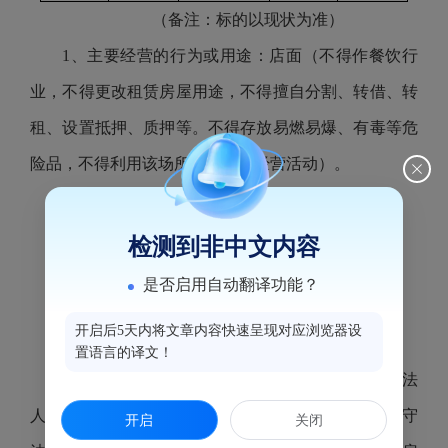
（备注：标的以现状为准）
1、主要经营的行为或用途：
店面
（
不得作餐饮行
业，不得更改租赁房屋用途，不得擅自分割、转借、转
租、设置抵押、质押等。不得存放易燃易爆、有毒等危
险品，不得利用该场所从事非法经营活动
）。
2、装修期：
15天（不含在租赁期限内）
。
3、竞价保证金：人民币
20000
元。
检测到非中文内容
4、租金递增方式：无。
是否启用自动翻译功能？
5、装修情况：无。
开启后5天内将文章内容快速呈现对应浏览器设
6、租金支付方式：按月支付（先交租后使用）。
置语言的译文！
7
、对承租人基本条件和主要要求：合法存续的法
人或企事业单位或其他组织。
具有良好的商业信用、守
开启
关闭