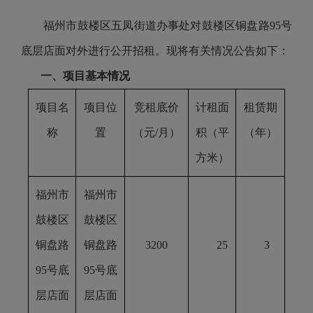
福州市
鼓楼区五凤街道办事处
对
鼓楼区铜盘路
95号
底层店面
对外进行公开招租。现将有关情况公告如下：
一、项目基本情况
项目名
项目位
竞租底价
计租面
租赁期
称
置
（元
/月）
积（平
（年）
方米）
福州市
福州市
鼓楼区
鼓楼区
铜盘路
铜盘路
3200
25
3
95号底
95号底
层店面
层店面