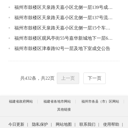
福州市鼓楼区天泉路天嘉小区北侧一层139号成交公告
福州市鼓楼区天泉路天嘉小区北侧一层137号流标公告
福州市鼓楼区天泉路天嘉小区北侧一层15个车位成交公告
福州市鼓楼区观风亭街55号嘉华新城地下一层69号车位成交公告
福州市鼓楼区津泰路92号一层及地下室成交公告
共
432
条，共
22
页
上一页
下一页
福建省政府网站
福建省各地市网站
福州市各县（市）区网站
其他链接
今日更新
|
隐私保护
|
网站地图
|
联系我们
|
使用帮助
|