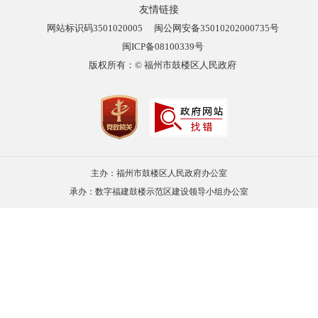
友情链接
网站标识码3501020005
闽公网安备35010202000735号
闽ICP备08100339号
版权所有：© 福州市鼓楼区人民政府
主办：福州市鼓楼区人民政府办公室
承办：数字福建鼓楼示范区建设领导小组办公室