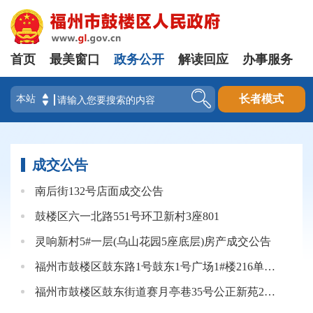
首页
最美窗口
政务公开
解读回应
办事服务
登录
长者模式
成交公告
南后街132号店面成交公告
鼓楼区六一北路551号环卫新村3座801
灵响新村5#一层(乌山花园5座底层)房产成交公告
福州市鼓楼区鼓东路1号鼓东1号广场1#楼216单元成交公告
福州市鼓楼区鼓东街道赛月亭巷35号公正新苑2#楼205单元成交公告