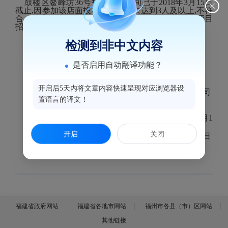
鼓楼区鳌峰坊36号招租报名时间已于2018年3月15日
截止,因参加该店面投标报名人数未达到3人及以上,不符
合《鼓楼区公有房产租赁管理实施细则》规定,此次项目
招租流标。
检测到非中文内容
特此公告!
是否启用自动翻译功能？
开启后5天内将文章内容快速呈现对应浏览器设
鼓楼区商业贸易公司
置语言的译文！
2018年3月1
开启
关闭
6日
福建省政府网站
福建省各地市网站
福州市各县（市）区网站
其他链接