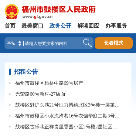
首页
最美窗口
政务公开
解读回应
办事服务
登录
长者模式
招租公告
福州市鼓楼区杨桥中路69号房产
光荣路60号新村-27店面
鼓楼区魁炉头巷21号恒力博纳北区3号楼一层第一间公开招租公告
福州市鼓楼区小水流湾巷16号衣锦华庭二期3号楼一层店面（大间）
鼓楼区古乐巷正祥贵里香园小区2号楼2层社区配套用房A（东侧）