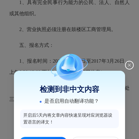
1、具有完全民事行为能力的公民、法人、自然人
或其他组织。
2、营业执照必须注册在鼓楼区工商管理局。
五、报名方式：
1、报名时间：2017年3月16日至2017年3月26日，
上午8:30-12:00,下午2:30-6:00（节假日休息）。
2、报名地点：鼓楼区津泰路96号东街街道办事处
检测到非中文内容
三楼经济办
是否启用自动翻译功能？
3、竞标时间：待定
开启后5天内将文章内容快速呈现对应浏览器设
置语言的译文！
4、竞标地点：东街街道办事处二楼会议室