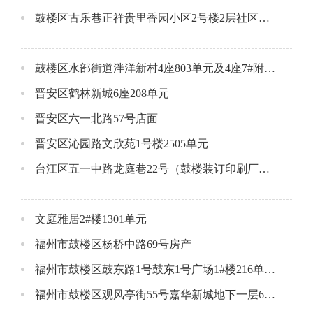
鼓楼区古乐巷正祥贵里香园小区2号楼2层社区配套用房
鼓楼区水部街道泮洋新村4座803单元及4座7#附属间
晋安区鹤林新城6座208单元
晋安区六一北路57号店面
晋安区沁园路文欣苑1号楼2505单元
台江区五一中路龙庭巷22号（鼓楼装订印刷厂）1-3层店面
文庭雅居2#楼1301单元
福州市鼓楼区杨桥中路69号房产
福州市鼓楼区鼓东路1号鼓东1号广场1#楼216单元公开招租公告
福州市鼓楼区观风亭街55号嘉华新城地下一层69号车位公开招租公告