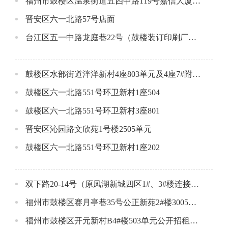
福州市鼓楼区温泉街道五四中路119号嘉信大厦一层公开招租公告
晋安区六一北路57号店面
台江区五一中路龙庭巷22号（鼓楼装订印刷厂）1-3层店面
鼓楼区水部街道泮洋新村4座803单元及4座7#附属间
鼓楼区六一北路551号环卫新村1座504
鼓楼区六一北路551号环卫新村3座801
晋安区沁园路文欣苑1号楼2505单元
鼓楼区六一北路551号环卫新村1座202
双下路20-14号（原凤湖新城四区1#、3#楼连接体一层）店面
福州市鼓楼区赛月亭巷35号公正新苑2#楼3005单元公开招租公告
福州市鼓楼区开元新村B4#楼503单元公开招租公告