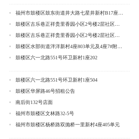
福州市鼓楼区鼓东街道井大路七星井新村B17座一层店面公开招租公告
鼓楼区古乐巷正祥贵里香园小区2号楼2层社区配套用房A（东侧）
鼓楼区古乐巷正祥贵里香园小区2号楼2层社区配套用房B(西侧）
鼓楼区水部街道泮洋新村4座803单元及4座7#附属间
鼓楼区六一北路551号环卫新村1座202
鼓楼区六一北路551号环卫新村1座504
鼓楼区华屏路46号招租公告
南后街132号店面
福州市鼓楼区文林路32-5号
福州市鼓楼区杨桥路双抛桥一里新村4座405单元