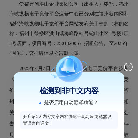
受福建省洪山企业集团公司（出租人）委托，福州
海峡纵横电子竞价平台运营中心已分别在福州新闻网和
福州海峡纵横电子竞价平台网站发布关于标的（标的名
称：福州市鼓楼区洪山镇梅峰路
82号蛇山小区1号楼1层
5号店面，项目编号：250132005）招租公告。至2025年
4月3日，该挂牌信息公告期已满。
2025年4月7日，福州海峡纵横电子竞价平台按照
《国有资产公开招租办理规程（试行）》组织电子竞
检测到非中文内容
价。最终该标的以租金4600（元/月）成交，承租人为福
州猪道福贸易有限公司，竞价活动已经结束，该项目相
是否启用自动翻译功能？
关的交割手续将于近期办理。现将本次竞价结果进行公
开启后5天内将文章内容快速呈现对应浏览器设
告，公告5个工作日（公告期：2025年4月7日-2025年4
置语言的译文！
月11日），对本结果有异议者请在公告期内向福州海峡