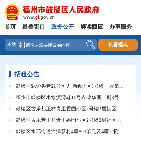
首页
最美窗口
政务公开
解读回应
办事服务
登录
长者模式
招租公告
鼓楼区魁炉头巷21号恒力博纳北区3号楼一层第一间公开招租公告
福州市鼓楼区小水流湾巷16号衣锦华庭二期3号楼一层店面（大间）
鼓楼区古乐巷正祥贵里香园小区2号楼2层社区配套用房A（东侧）
鼓楼区古乐巷正祥贵里香园小区2号楼2层社区配套用房B(西侧）
鼓楼区水部街道泮洋新村4座803单元及4座7#附属间