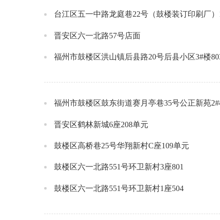
台江区五一中路龙庭巷22号（鼓楼装订印刷厂）1
晋安区六一北路57号店面
福州市鼓楼区洪山镇后县路20号后县小区3#楼8
福州市鼓楼区鼓东街道赛月亭巷35号公正新苑2#
晋安区鹤林新城6座208单元
鼓楼区高桥巷25号华翔新村C座109单元
鼓楼区六一北路551号环卫新村3座801
鼓楼区六一北路551号环卫新村1座504