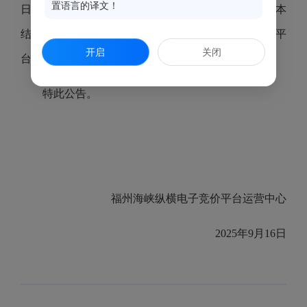
置语言的译文！
日（公告期：2025年9月16日-2025年9月22日），对本
结果有异议者请在公告期内向福州海峡纵横电子竞价平
开启
关闭
台运营中心署名反映。
特此公告。
福州海峡纵横电子竞价平台运营中心
2025年9月16日