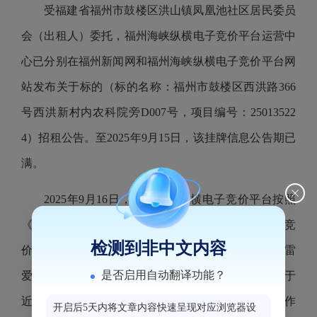
受福建省福州市鼓楼区洪山镇凤凰池社区居民委员
会（出租人）委托，福州海峡纵横电子竞价平台运营中
心已分别在福州新闻网和福州海峡纵横电子竞价平台网
站发布关于标的（标的名称：福州市鼓楼区西洪路366
号西洪新村内农科院旁D007号，项目编号：25013522
4）招租公告。至2025年9月15日，该挂牌信息公告期已
满。
2025年9月16日，福州海峡纵横电子竞价平台按照
《国有资产公开招租办理规程（试行）》组织电子竞
检测到非中文内容
价。最终该标的以租金1350（元/月）成交，承租人为雷
是否启用自动翻译功能？
爱国，竞价活动已经结束，该项目相关的交割手续将于
近期办理。现将本次竞价结果进行公告，公告5个工作
开启后5天内将文章内容快速呈现对应浏览器设