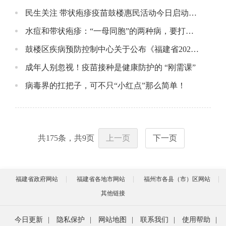
民生关注 带状疱疹疫苗鼓楼惠民活动今日启动！你想知道的请看这里
水痘和带状疱疹：“一母同胞”的两种病，要打两种疫苗吗?
鼓楼区疾病预防控制中心关于公布《福建省2025年非免疫规划疫苗成交品种鼓楼区遴选目录（增补）》（第一批）的通知
成年人别忽视！疫苗接种是健康防护的 “刚需课”
病毒界的扛把子，可不只“小红点”那么简单！
共
175
条，共
9
页
上一页
下一页
福建省政府网站
福建省各地市网站
福州市各县（市）区网站
其他链接
今日更新
|
隐私保护
|
网站地图
|
联系我们
|
使用帮助
|