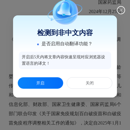
国家药监局
2024年12月25日
（信息公开形式：主动公开）
检测到非中文内容
《关于国家免疫规划百白破疫苗和白破疫苗免疫程序调
是否启用自动翻译功能？
整相关工作的通知》政策解读
开启后5天内将文章内容快速呈现对应浏览器设
一、出台背景
置语言的译文！
近年来，全球和我国百日咳疫情回升，我国小月龄
婴儿和学龄儿童发病风险有所升高。根据我国百日咳等
开启
关闭
传染病疫情防控工作需要，为进一步加强对小月龄婴儿
和学龄儿童的免疫保护，国家疾控局、教育部、工业和
信息化部、财政部、国家卫生健康委、国家药监局6个
部门联合印发《关于国家免疫规划百白破疫苗和白破疫
苗免疫程序调整相关工作的通知》，决定自2025年1月1