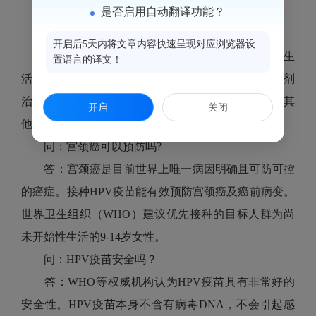
问：宫颈癌的危险因素？
是否启用自动翻译功能？
主要致病因素：高危型HPV持续感染
开启后5天内将文章内容快速呈现对应浏览器设
其他高危因素：有宫颈癌等疾病相关家族史；性生
置语言的译文！
活过早；过早生育(18周岁以前)；正在接受免疫抑制剂
治疗；多个性伴或性伴有多个性伴；HIV感染。患有其
开启
关闭
他性传播疾病；吸烟、吸毒者等。
问：宫颈癌可以预防吗?
答：宫颈癌是目前世界上唯一病因明确且可防可控
的癌症。接种HPV疫苗能有效预防宫颈癌及癌前病变。
世界卫生组织（WHO）建议优先接种的目标人群为尚
未开始性生活的9-14岁女性。
问：HPV疫苗安全吗？
答：WHO等权威机构认为HPV疫苗具有非常好的
安全性。HPV疫苗本身不含有病毒DNA，不会引起感