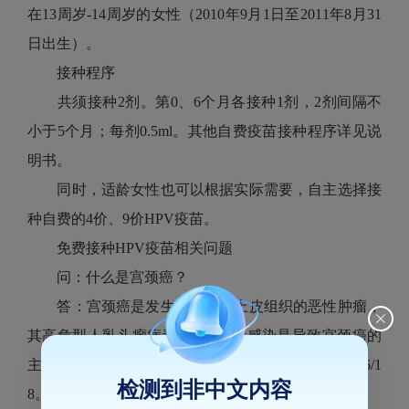
在13周岁-14周岁的女性（2010年9月1日至2011年8月31
日出生）。
接种程序
共须接种2剂。第0、6个月各接种1剂，2剂间隔不
小于5个月；每剂0.5ml。其他自费疫苗接种程序详见说
明书。
同时，适龄女性也可以根据实际需要，自主选择接
种自费的4价、9价HPV疫苗。
免费接种HPV疫苗相关问题
问：什么是宫颈癌？
答：宫颈癌是发生于宫颈部上皮组织的恶性肿瘤，
其高危型人乳头瘤病毒(HPV)持续感染是导致宫颈癌的
主要原因。在中国约84.5%宫颈鳞癌惠者感染HPV16/1
检测到非中文内容
8。