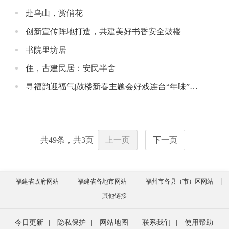
赴乌山，赏俏花
创新宣传阵地打造，共建美好书香安全鼓楼
书院里坊居
住，古建民居：安民半舍
寻福韵迎福气|鼓楼新春主题会好戏连台“年味”十足！
共
49
条，共
3
页
上一页
下一页
福建省政府网站
福建省各地市网站
福州市各县（市）区网站
其他链接
今日更新
|
隐私保护
|
网站地图
|
联系我们
|
使用帮助
|