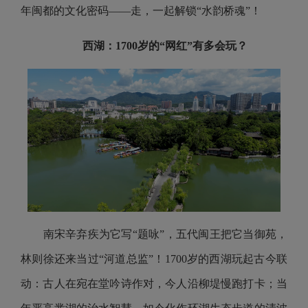
年闽都的文化密码——走，一起解锁“水韵桥魂”！
西湖
：
1700岁的“网红”有多会玩？
南宋辛弃疾为它写“题咏”，五代闽王把它当御苑，
林则徐还来当过“河道总监”！1700岁的西湖玩起古今联
动：古人在宛在堂吟诗作对，今人沿柳堤慢跑打卡；当