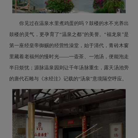
你见过在温泉水里煮鸡蛋的吗？鼓楼的水不光养出
鼓楼的灵气，更孕育了“温泉之都”的美誉。“福龙泉”是
第一座经皇帝御赐的经营性澡堂，始于清代，青砖木窗
里藏着老福州的慢时光——一壶茶、一池汤，便能泡走
半日烦忧；源脉温泉园则让千年汤脉重生，露天汤池旁
的唐代石雕与《水经注》记载的“汤泉”意境隔空呼应。