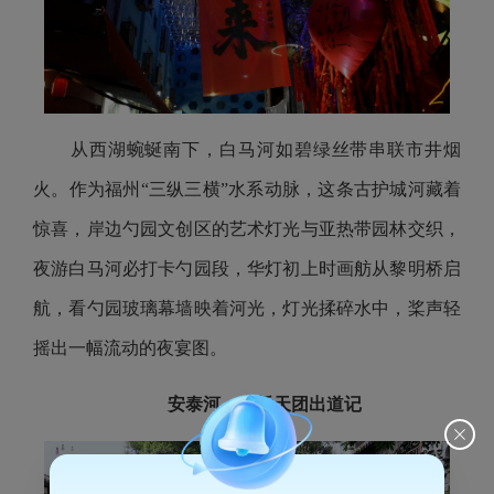
从西湖蜿蜒南下，白马河如碧绿丝带串联市井烟
火。作为福州“三纵三横”水系动脉，这条古护城河藏着
惊喜，岸边勺园文创区的艺术灯光与亚热带园林交织，
夜游白马河必打卡勺园段，华灯初上时画舫从黎明桥启
航，看勺园玻璃幕墙映着河光，灯光揉碎水中，桨声轻
摇出一幅流动的夜宴图。
安泰河
：
古桥天团出道记