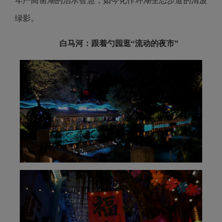
年严高凿湖的治水智慧，如今化作环湖生态步道的清波
绿影。
白马河
：
跟着勺园逛“流动的夜市”