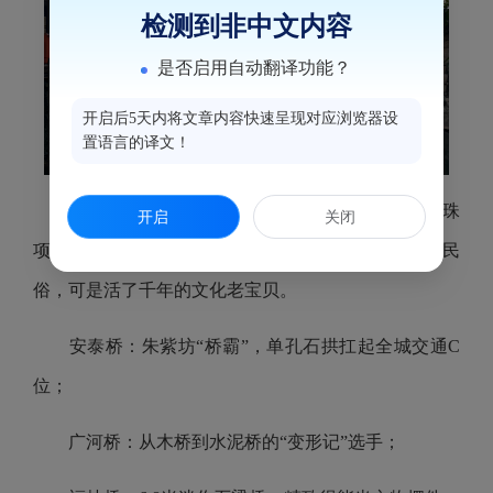
检测到非中文内容
是否启用自动翻译功能？
开启后5天内将文章内容快速呈现对应浏览器设
置语言的译文！
唐代“利涉门”改名安泰桥，河上七座古桥串成珍珠
开启
关闭
项链，其中安泰桥、广河桥、福枝桥组成的“转三桥”民
俗，可是活了千年的文化老宝贝。
安泰桥：朱紫坊“桥霸”，单孔石拱扛起全城交通C
位；
广河桥：从木桥到水泥桥的“变形记”选手；