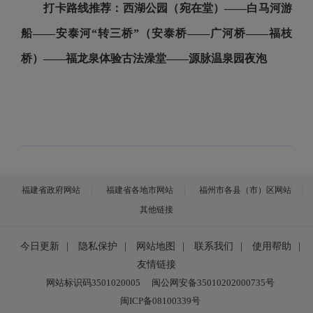
打卡路线推荐：西湖公园（宛在堂）
——
白马河游
船
——
安泰河“转三桥”（安泰桥
——
广河桥
——福
枝
桥）
——
福龙泉体验古法澡堂
——
源脉温泉园夜泡
福建省政府网站
福建省各地市网站
福州市各县（市）区网站
其他链接
今日更新
|
隐私保护
|
网站地图
|
联系我们
|
使用帮助
|
友情链接
网站标识码3501020005
闽公网安备35010202000735号
闽ICP备08100339号