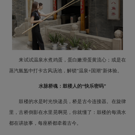
来试试温泉水煮鸡蛋，蛋白嫩滑蛋黄流心；或是在
蒸汽氤氲中打卡古风汤池，解锁"温泉+国潮"新体验。
水脉桥魂：鼓楼人的“快乐密码”
鼓楼的水是时光快递员，桥是古今连接器。在旋律
里，古桥倒影在水里晃啊晃，你就懂了：鼓楼的每滴水
都在讲故事，每座桥都牵着古今。