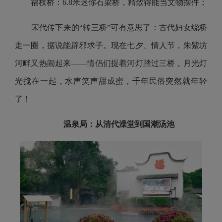
福枝桥：6.8米迷你石梁桥，精致得能当文物摆件；
宋代传下来的“转三桥”可有意思了：古代妇女绕桥
走一圈，据说能辟邪求子。现在七夕、情人节，朱紫坊
河畔又热闹起来——情侣们提着河灯踏过三桥，月光灯
光搅在一起，水声笑声甜成蜜，千年民俗突然就年轻
了！
温泉局
：
从清代澡堂到国潮汤池