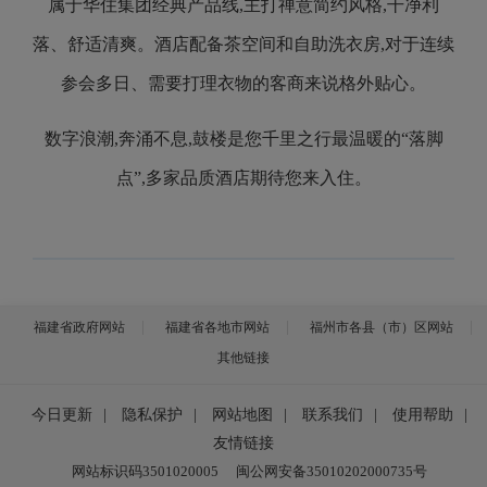
属于华住集团经典产品线,主打禅意简约风格,干净利
落、舒适清爽。酒店配备茶空间和自助洗衣房,对于连续
参会多日、需要打理衣物的客商来说格外贴心。
数字浪潮,奔涌不息
,
鼓楼是您千里之行最温暖的“落脚
点”
,
多家品质酒店期待您来入住
。
福建省政府网站
福建省各地市网站
福州市各县（市）区网站
其他链接
今日更新
|
隐私保护
|
网站地图
|
联系我们
|
使用帮助
|
友情链接
网站标识码3501020005
闽公网安备35010202000735号