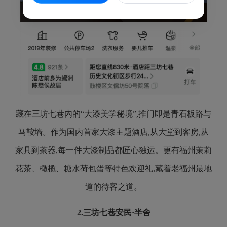
藏在三坊七巷内的“大漆美学秘境”,推门即是青石板路与
马鞍墙。作为国内首家大漆主题酒店,从大堂到客房,从
家具到茶器,每一件大漆制品都匠心独运。更有福州茉莉
花茶、橄榄、糖水荷包蛋等特色欢迎礼,藏着老福州最地
道的待客之道。
2.
三坊七巷安民·半舍