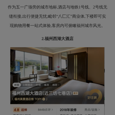
作为五一广场旁的城市地标,酒店与地铁1号线、2号线无
缝衔接,出行便捷无忧;毗邻“八匚汇”商业体,下楼即可实
现购物用餐一站式体验,客房内可俯瞰福州城市风光。
2.
福州西湖大酒店