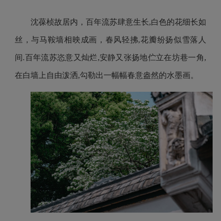
沈葆桢故居内，百年流苏肆意生长,白色的花细长如
丝，与马鞍墙相映成画，春风轻拂,花瓣纷扬似雪落人
间.百年流苏恣意又灿烂,安静又张扬地伫立在坊巷一角,
在白墙上自由泼洒,勾勒出一幅幅春意盎然的水墨画。