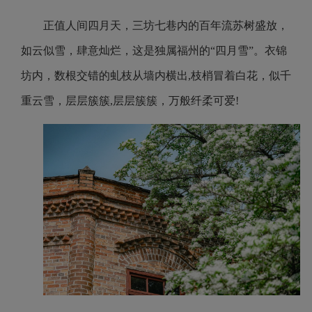
正值人间四月天，三坊七巷内的百年流苏树盛放，
如云似雪，肆意灿烂，这是独属福州的“四月雪”。
衣锦
坊内，数根交错的虬枝从墙内横出,枝梢冒着白花，似千
重云雪，层层簇簇,层层簇簇，万般纤柔可爱!