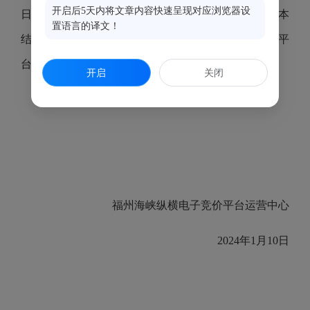
开启后5天内将文章内容快速呈现对应浏览器设
日（公告期：
2024
年
1
月
10
日
-2024
年
1
月
16
日），对本
置语言的译文！
结果有异议者请在公告期内向福州海峡纵横电子竞价平
台运营中心署名反映。
开启
关闭
特此公告。
福州海峡纵横电子竞价平台运营中心
2024
年
1
月
10
日