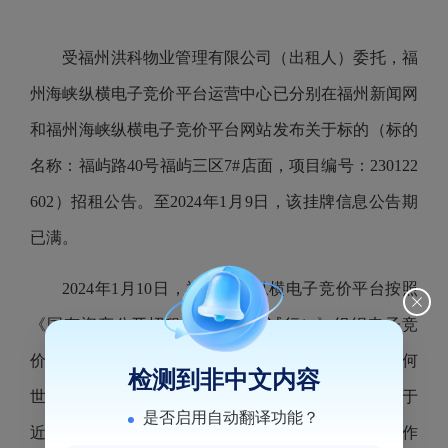
受福州洪科物业管理有限公司（出租人）委托，福
州海峡纵横电子竞价平台运营中心已分别在福州新闻网
和福州海峡纵横电子竞价平台网站发布关于标的（标的
名称：福屿路
40
号福屿三区
7#
店面，项目编号：
230122
602
）招租公告。至
2024
年
1
月
9
日，该挂牌信息公告期
已满。
2024
年
1
月
10
日，福州海峡纵横电子竞价平台按照
《国有资产公开招租办理规程（试行）》组织电子竞
价。最终该标的以租金
4400
（元
/
月）成交，承租人为何
检测到非中文内容
世应，竞价活动已经结束，该项目相关的交割手续将于
是否启用自动翻译功能？
近期办理。现将本次竞价结果进行公告，公告
5
个工作