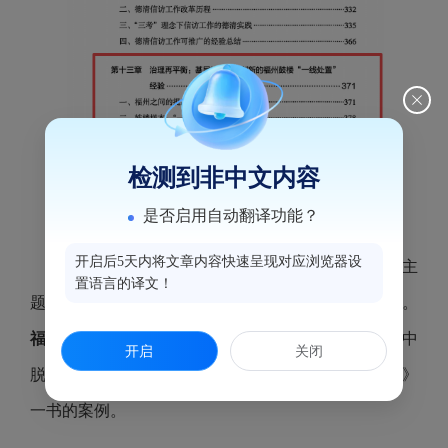
检测到非中文内容
是否启用自动翻译功能？
开启后5天内将文章内容快速呈现对应浏览器设
该论坛聚焦“建构中国自主的社会治理知识体系”主
置语言的译文！
题，评选出11个“社会治理创新中心地方实践优秀奖”。
福州市鼓楼区“一线处置”机制
从全国百余个参评案例中
开启
关闭
脱颖而出，系福建省唯一入选且被写入《社会治理学》
一书的案例。