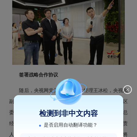
签署战略合作协议
随后，央视网党委副书记、总经理王冰松，央视频
副总经理韩嫕、鼓楼区委书记刘用全见证签约。鼓楼区
检测到非中文内容
委常委、宣传部部长高翔，央视网编委、福建分公司总
经理、福建频道总编辑钟岷源，央视频“央央有品”负责
是否启用自动翻译功能？
人范琦代表三方签署战略合作协议。根据协议，今后将