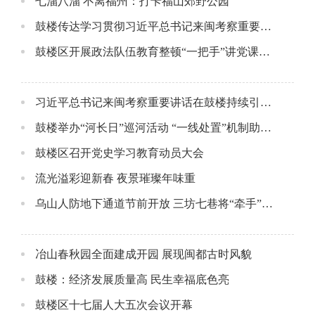
七溜八溜 不离福州：打卡福山郊野公园
鼓楼传达学习贯彻习近平总书记来闽考察重要讲话精神
鼓楼区开展政法队伍教育整顿“一把手”讲党课活动
习近平总书记来闽考察重要讲话在鼓楼持续引起热烈反响
鼓楼举办“河长日”巡河活动 “一线处置”机制助力河湖治理
鼓楼区召开党史学习教育动员大会
流光溢彩迎新春 夜景璀璨年味重
乌山人防地下通道节前开放 三坊七巷将“牵手”黎明湖
冶山春秋园全面建成开园 展现闽都古时风貌
鼓楼：经济发展质量高 民生幸福底色亮
鼓楼区十七届人大五次会议开幕