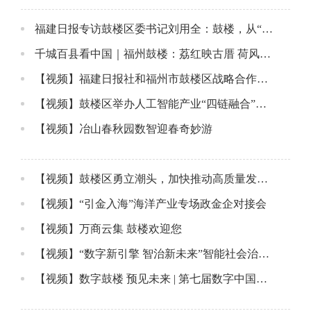
福建日报专访鼓楼区委书记刘用全：鼓楼，从“寸土寸金”到“金融活水”奔涌
千城百县看中国｜福州鼓楼：荔红映古厝 荷风醉西湖
【视频】福建日报社和福州市鼓楼区战略合作签约仪式暨“家在鼓楼”融媒体工作室揭牌仪式举行
【视频】鼓楼区举办人工智能产业“四链融合”供需对接暨数字化转型典型经验分享会
【视频】冶山春秋园数智迎春奇妙游
【视频】鼓楼区勇立潮头，加快推动高质量发展！
【视频】“引金入海”海洋产业专场政金企对接会
【视频】万商云集 鼓楼欢迎您
【视频】“数字新引擎 智治新未来”智能社会治理主题活动在鼓楼区举行
【视频】数字鼓楼 预见未来 | 第七届数字中国峰会即将开幕！