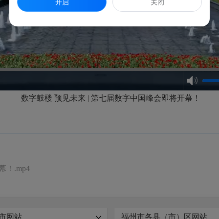
开启
关闭
数字鼓楼 预见未来 | 第七届数字中国峰会即将开幕！
！.mp4
市网站
福州市各县（市）区网站