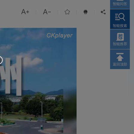
智能问答



|
|
|
|


智能搜索
智能推荐
返回顶部