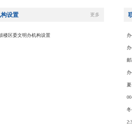
机构设置
更多
鼓楼区委文明办机构设置
办
办
邮
办
夏
00
冬
2: