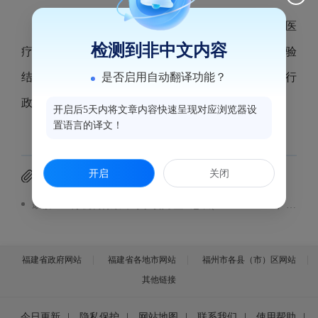
根据《医疗机构管理办法》第三十五条的规定，医
检测到非中文内容
疗机构开业、迁移、更名、变更以及停业、歇业和校验
是否启用自动翻译功能？
结果予以公示。现将2026年1月21日至2026年1月27日行
政受理事项汇总表予以公示。公示内容见附件。
开启后5天内将文章内容快速呈现对应浏览器设
置语言的译文！
开启
关闭
附件下载
鼓楼区医疗机构行政许可事项受理汇总表(2026.1.21-1.27）.xlsx
福建省政府网站
福建省各地市网站
福州市各县（市）区网站
其他链接
今日更新
|
隐私保护
|
网站地图
|
联系我们
|
使用帮助
|