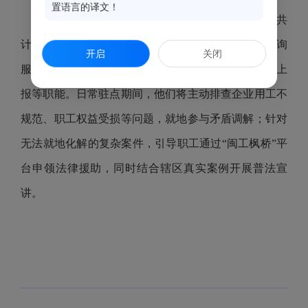
置语言的译文！
首批持有工会劳动法律监督员证书的法务特派员共
计69人，他们将承担起双重工作职责，在原有法律咨询
开启
关闭
服务的基础上，新增劳动法律监督、纠纷排查、线索上
报等职能。日常驻点期间，他们将主动排查企业用工不
规范、职工权益受损等问题，就地参与矛盾调解；针对
无法就地化解的复杂案件，引导职工通过“闽工枫桥”平
台申领法律援助，同时结合辖区真实案例开展普法宣
讲。