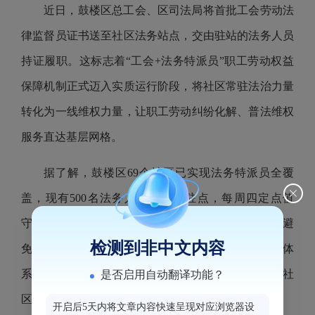
近日，鼓楼区总工会、区司法局将首批工会劳动法
律监督员证书送至社区法务站点，交由驻站的法务人员
持证履职。这标志着“工会+法务特派员”职工劳动权益
保障机制正式迈入实质运行阶段，将社区常驻法治力量
转化为一线维权力量，让职工劳动纠纷化解、普法维权
服务直达基层网格。
据了解，鼓楼区69个社区已实现法务特派员全覆
盖，现有500名法务人员常态化驻点，每周四定点值
守，为群众处理日常法律咨询、矛盾调解等事务。为避
检测到非中文内容
免资源重复建设，鼓楼区依托成熟的社区法务服务体
系，通过驻点法务人员“新增履职身份”的方式，补齐社
是否启用自动翻译功能？
区职工维权短板。
开启后5天内将文章内容快速呈现对应浏览器设