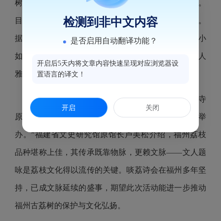
树更是拔群出萃于三坊七巷的连片乌瓦中，别有韵味。
检测到非中文内容
目前，这株古荔枝树已接近成熟期，满树红彤彤一片。
据了解，这株古荔枝树是福州地区的名品“蛀核”，核小
是否启用自动翻译功能？
如丁香，色泽红艳，汁多味甜。古荔飘香，为这场文人
开启后5天内将文章内容快速呈现对应浏览器设
雅集提供了最生动的天然背景。
置语言的译文！
“福州荔枝文化历史悠久，可追溯至唐代，西禅寺
开启
关闭
原有唐荔，今存宋荔，啖荔诗会便常围绕古荔树举
办。”福建省文史研究馆原馆长卢美松介绍，福州荔枝
品种堪称上佳，其传承既靠物脉，更赖文脉——文人题
咏是荔枝文化得以流传的关键。啖荔诗会在福州多年坚
持，已成文脉延续的盛事，期望此次活动能进一步推动
福州古荔树的保护与文化弘扬。