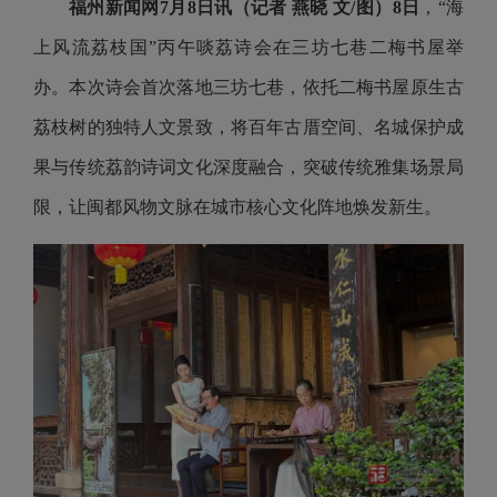
福州新闻网7月8日讯（记者 燕晓 文/图）8日
，“海
上风流荔枝国”丙午啖荔诗会在三坊七巷二梅书屋举
办。本次诗会首次落地三坊七巷，依托二梅书屋原生古
荔枝树的独特人文景致，将百年古厝空间、名城保护成
果与传统荔韵诗词文化深度融合，突破传统雅集场景局
限，让闽都风物文脉在城市核心文化阵地焕发新生。