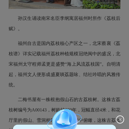
孙汉生诵读南宋名臣李纲寓居福州时所作《荔枝后
赋》。
福州自古是国内荔枝核心产区之一，北宋蔡襄《荔
枝谱》详实记载福州荔枝种植规模冠绝闽中的盛况，北
宋福州太守程师孟更是盛赞“海上风流荔枝国”。自明清
起，福州文人便形成盛夏啖荔题咏、结社吟唱的风雅传
统。
二梅书屋有一株根抱假山石的古荔枝树。这株古荔
枝树编号为A00143，树龄约300年，冠幅直径4米，和花
厅里的假山、雪洞相映成趣。从空中俯瞰，这株古荔枝