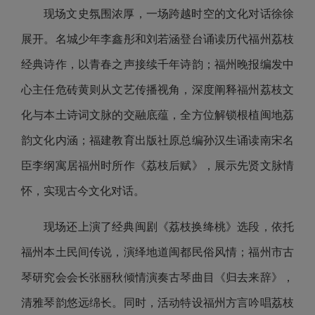
现场文史氛围浓厚，一场跨越时空的文化对话徐徐
展开。名城少年李鑫彤和刘若涵登台诵读历代福州荔枝
经典诗作，以青春之声接续千年诗韵；福州晚报编发中
心主任危砖黄则从文艺传播视角，深度阐释福州荔枝文
化与本土诗词文脉的交融底蕴，全方位解锁根植闽地荔
韵文化内涵；福建教育出版社原总编孙汉生诵读南宋名
臣李纲寓居福州时所作《荔枝后赋》，展示先贤文脉情
怀，实现古今文化对话。
现场还上演了经典闽剧《荔枝换绛桃》选段，依托
福州本土民间传说，演绎地道闽都民俗风情；福州市古
琴研究会会长张丽秋倾情演奏古琴曲目《归去来辞》，
清雅琴韵悠远绵长。同时，活动特设福州方言吟唱荔枝