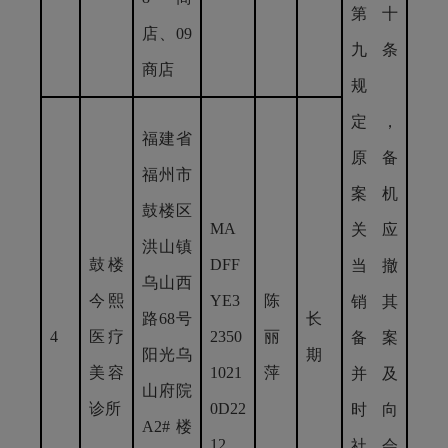
第十
店、09
九条
商店
规
定，
福建省
原备
福州市
案机
鼓楼区
MA
关应
洪山镇
鼓楼
DFF
当撤
乌山西
今熙
YE3
陈
销其
路68号
长
4
医疗
2350
丽
备案
阳光乌
期
美容
1021
萍
并及
山府院
诊所
0D22
时向
A2#楼
12
社会