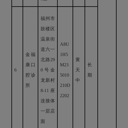
福州市
鼓楼区
温泉街
A8U
道六一
金福
1H5
北路29
黄
康口
M23
长
6
0号金
天
腔诊
5010
期
龙新村
中
所
210D
8-11座
2202
连接体
一层店
面