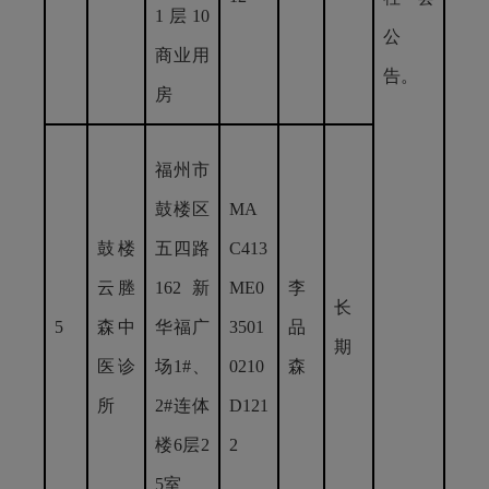
1层10
公
商业用
告。
房
福州市
鼓楼区
MA
鼓楼
五四路
C413
云塍
162新
ME0
李
长
5
森中
华福广
3501
品
期
医诊
场1#、
0210
森
所
2#连体
D121
楼6层2
2
5室