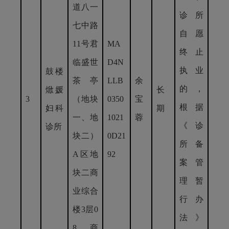
道八一
诊所
七中路
自愿
11号君
MA
终止
临盛世
D4N
执业
鼓楼
茶亭
LLB
余
的，
焮媛
长
3
（地块
0350
宝
根据
妇科
期
一、地
1021
蓉
《诊
诊所
块二）
0D21
所备
A区地
92
案管
块二商
理暂
业综合
行办
楼3层0
法》
8商