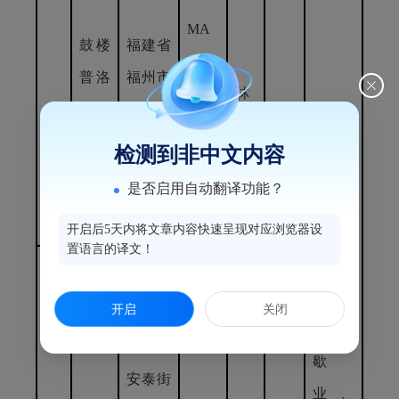
MA
鼓楼
福建省
DAX
普洛
福州市
BH2
林
美容
鼓楼区
长
2
4350
烨
皮肤
八一七
期
检测到非中文内容
1021
姿
科诊
北路15
是否启用自动翻译功能？
0D22
所
7号
12
开启后5天内将文章内容快速呈现对应浏览器设
置语言的译文！
福建省
开启
关闭
福州市
诊所
鼓楼区
歇
安泰街
业、