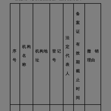
备
案
证
法
有
机构
定
序
机构地
登记
撤销
效
名
代
号
址
号
理由
期
称
表
截
人
止
时
间