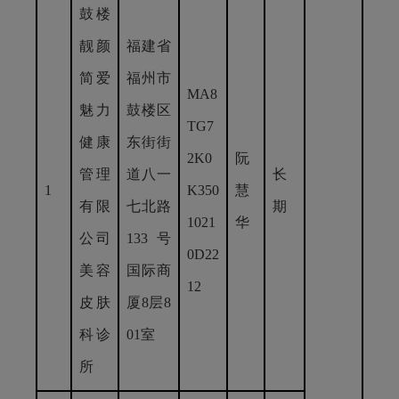
鼓楼
靓颜
福建省
简爱
福州市
MA8
魅力
鼓楼区
TG7
健康
东街街
2K0
阮
管理
道八一
长
1
K350
慧
有限
七北路
期
1021
华
公司
133号
0D22
美容
国际商
12
皮肤
厦8层8
科诊
01室
所