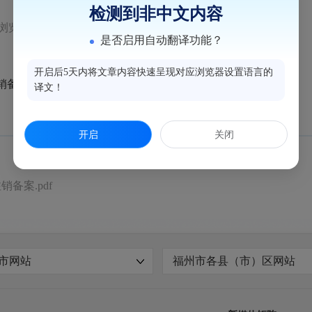
检测到非中文内容
浏览量：70
是否启用自动翻译功能？
开启后5天内将文章内容快速呈现对应浏览器设置语言的
销备案材料见附件。
译文！
开启
关闭
备案.pdf
市网站
福州市各县（市）区网站