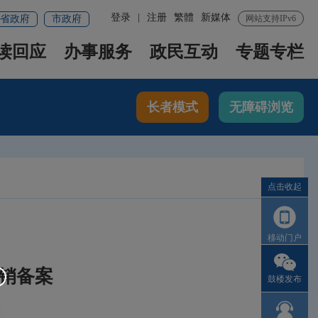
登录
|
注册
繁體
新媒体
省政府
市政府
网站支持IPv6
读回应
办事服务
政民互动
专题专栏
长者模式
无障碍浏览
点击收起
移动门户
销备案
鼓楼发布