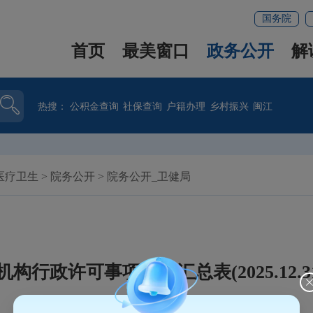
国务院
首页
最美窗口
政务公开
解
热搜：
公积金查询
社保查询
户籍办理
乡村振兴
闽江
医疗卫生
>
院务公开
>
院务公开_卫健局
行政许可事项受理汇总表(2025.12.31-2